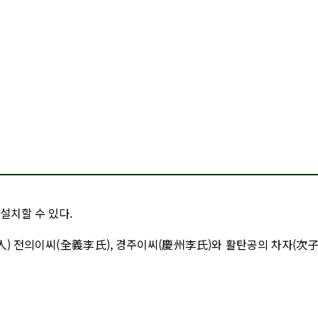
설치할 수 있다.
人) 전의이씨(全義李氏), 경주이씨(慶州李氏)와 활탄공의 차자(次