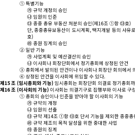
① 특별기능
㉮ 규약 개정의 승인
㉯ 임원의 인준
㉰ 종중 총유 부동산 처분의 승인(제16조 ①항 ㉰호)
단, 종중총유보동산이 도시계획, 택지개발 등의 사유로
호)
㉱ 종원 징계의 승인
② 일반 기능
㉮ 사업계획 및 예산결산의 승인
㉯ 이사회나 회장단회에서 정기총회에 상정된 안건
③ 총회에서 발의된 안건이나 이사회나 회장단 회의에서 
④ 상정된 안건을 이사회에 위임할 수 있다.
제15 조 (임시총회와 기능)
임시총회는 회장단회 의결로 정기총회까지
제16 조 (이사회의 기능)
이사회는 의결기구로 집행부와 이사로 구성
① 총회의 승인이나 인준을 받아야 할 이사회의 기능
㉮ 규약의 개정
㉯ 임원의 선출
㉰ 규약 제14조 ①항 ㉰호 단서 기능을 제외한 종중
㉱ 규약 제조의 목적 달성을 위한 중대한 사업
㉲ 종원의 징계