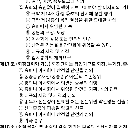
㉳ 결산, 예산, 종무보고의 심의
② 총회의 승인없이 집행하고 보고하여야 할 이사회의 기
㉮ 규약 제14조 ①항 ㉰호의 단서에 정한 행위
㉯ 규약 제14종의 목적 달성을 위한 중대한 사업
㉰ 총회에서 위임된 기능
㉱ 종원의 표창, 포상
㉲ 이사회에 상정 또는 발의된 안건
㉳ 상정된 기능을 회장단회에 위임할 수 있다.
㉴ 내규의 제정 및 개정
㉵ 임시총회의 개최요구
제17 조 (회장단회와 기능)
회장단회는 집행기구로 회장, 부회장, 총
① 총회나 이사회에 상정할 안견을 심의
② 종중총유재산(종중총유재산)의 보존행위
③ 총회나 이사회에서 의결된 종무의 집행
④ 총회나 이사회에서 위임된 안건의 기획, 심의 집행
⑤ 내규의 제정 및 개정의 심의
⑥ 종무가 전문성이 필요할 때는 전문위원 약간명을 선출 총
⑦ 선대종중에 파송할 임원의 선출
⑧ 총회니 이사회에 상정할 안건의 심의
⑨ 기타 종무
제18 조 (소집 절차)
본 종중의 각종 회의는 다음의 소집절차를 거쳐