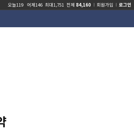
오늘119 어제146 최대1,751 전체
84,160
회원가입
로그인
식
참여마당
인터넷족보
약