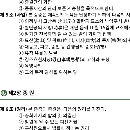
④ 종원간의 화합
⑤ 종중재산의 관리 보존 계승함을 목적으로 한다.
제 5 조 (사업)
본 종중은 제4조의 목적을 달성하기 위하여 다음의 
① 의정부시 고산동 산 117-3 활탄공 묘소와 남양주시 
② 활탄공의 시향(時享)은 매년 음력 10월 15일에 묘소
③ 일가간 친목화합 할 수 있는 일의 기획과 집행
④ 묘산(墓山) 및 위토(位土), 재사(齋舍)와 종재(宗財)의
⑤ 대동보, 파보, 종친 등 간행물의 송포(頌布)
⑥ 유적 유물의 발굴
⑦ 경조효친사상(경祖孝親思想)의 고취와 표창
⑧ 육영사업
⑨ 그외 목적 달성을 위하는 일
제2장 종 원
제 6 조 (권리)
본 종중의 종원은 다음의 권리를 가진다.
① 총회에서의 발의 및 의결권
② 임원이 될 수 있는 피선거권
③ 구성원으로서 법률이 정하는 권리