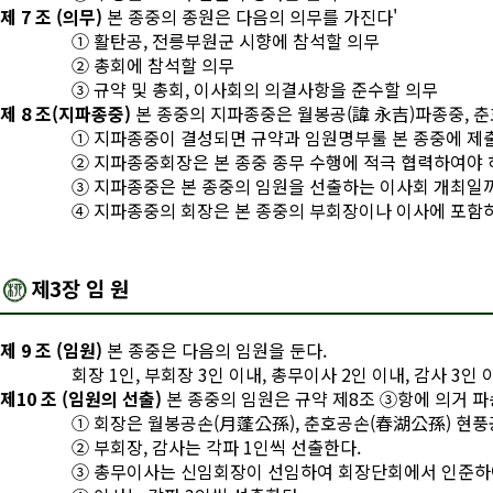
제 7 조 (의무)
본 종중의 종원은 다음의 의무를 가진다'
① 활탄공, 전릉부원군 시향에 참석할 의무
② 총회에 참석할 의무
③ 규약 및 총회, 이사회의 의결사항을 준수할 의무
제 8 조(지파종중)
본 종중의 지파종중은 월봉공(諱 永吉)파종중, 춘
① 지파종중이 결성되면 규약과 임원명부룰 본 종중에 제출
② 지파종중회장은 본 종중 종무 수행에 적극 협력하여야 
③ 지파종중은 본 종중의 임원을 선출하는 이사회 개최일
④ 지파종중의 회장은 본 종중의 부회장이나 이사에 포함
제3장 임 원
제 9 조 (임원)
본 종중은 다음의 임원을 둔다.
회장 1인, 부회장 3인 이내, 총무이사 2인 이내, 감사 3인 
제10 조 (임원의 선출)
본 종중의 임원은 규약 제8조 ③항에 의거 
① 회장은 월봉공손(月蓬公孫), 춘호공손(春湖公孫) 현풍
② 부회장, 감사는 각파 1인씩 선출한다.
③ 총무이사는 신임회장이 선임하여 회장단회에서 인준하