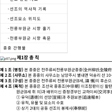
-선조의 역사적 기록
-선조묘소 위치도
-전릉부원군 시향 홀기
-전릉부원군 시향 축문
종중 간행물
제1장 총 칙
제 1 조 (명칭)
본 종중은 전주류씨전릉부원군종중(全州柳氏全陵府
제 2 조 (사무소)
본 종중의 사무소는 남양주시 별내면 덕송리 산 10-
제 3 조 (구성)
본 종중은 전주류씨 전릉부원군(8세, 諱 儀)의 후손
제 4 조 (목적)
본 종중은 조선국 중종조(中宗朝) 이조참판이신 활탄
원군(8세 휘 의)과 배위이신 증정경부인 교하이씨(交河李
① 유덕(遺德)의 선양(宣揚)과 추원보본(追遠報本)
② 유적, 유물 및 묘소의 수호
③ 상기 2대의 공동 선조의 봉제사(奉祭祀)