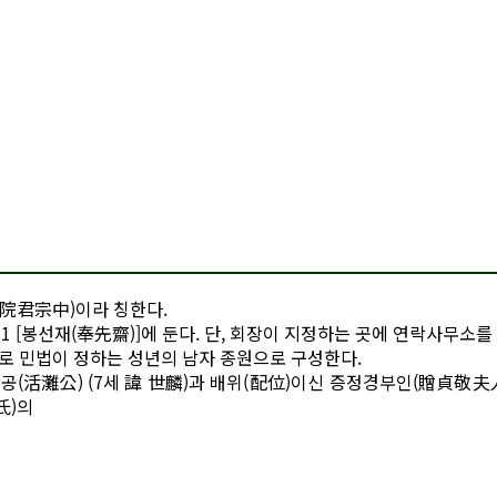
院君宗中)이라 칭한다.
1 [봉선재(奉先齋)]에 둔다. 단, 회장이 지정하는 곳에 연락사무소를 
으로 민법이 정하는 성년의 남자 종원으로 구성한다.
공(活灘公) (7세 諱 世麟)과 배위(配位)이신 증정경부인(贈貞敬夫
氏)의