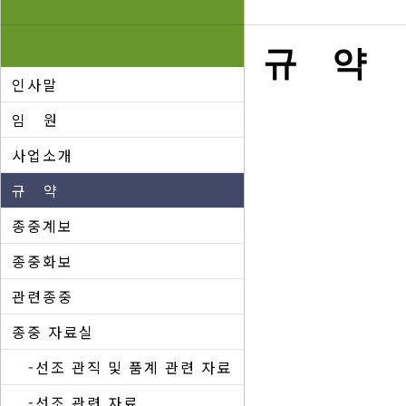
규 약
인사말
임 원
사업소개
규 약
종중계보
종중화보
관련종중
종중 자료실
-선조 관직 및 품계 관련 자료
-선조 관련 자료