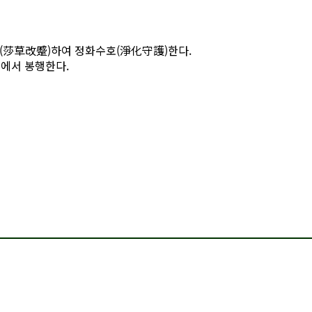
개축(莎草改蹙)하여 정화수호(淨化守護)한다.
소에서 봉행한다.