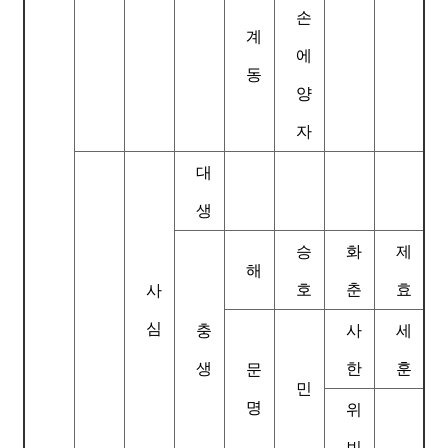
손
계
에
동
양
자
대
생
승
화
제
해
호
춘
효
사
심
충
사
세
생
한
훈
문
민
명
위
빈