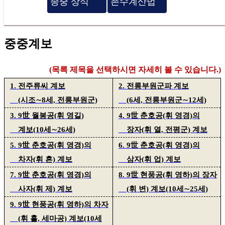
종중 상식
촌수계산법
중중계보
(목록 제목을 선택하시면 자세히 볼 수 있습니다.)
1. 전주류씨 계보
2. 전릉부원군파 계보
(시조∼8세, 전릉부원군)
(6세, 전릉부원군∼12세)
3. 9世 월봉공(휘 영길)
4. 9世 춘호공(휘 영경)의
계보(10세∼26세)
장자(휘 열, 전평군) 계보
5. 9世 춘호공(휘 영경)의
6. 9世 춘호공(휘 영경)의
차자(휘 흔) 계보
삼자(휘 업) 계보
7. 9世 춘호공(휘 영경)의
8. 9世 현풍공(휘 영하)의 장자
사자(휘 제) 계보
(휘 변) 계보(10세∼25세)
9. 9世 현풍공(휘 영하)의 차자
(휘 흘, 세마공) 계보(10세