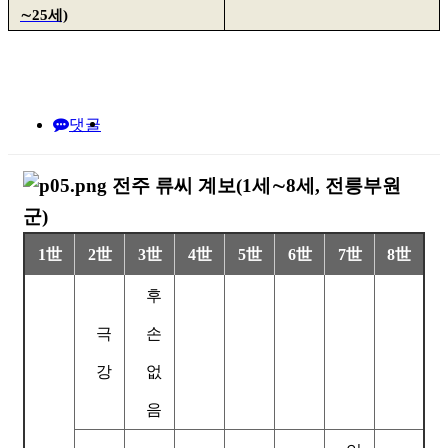
∼25세)
댓글
본문
전주 류씨 계보(1세∼8세, 전릉부원
군)
1世
2世
3世
4世
5世
6世
7世
8世
후
극
손
강
없
음