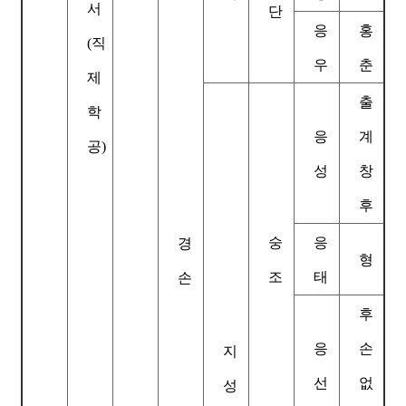
서
단
응
홍
(직
우
춘
제
출
학
응
계
공)
성
창
후
숭
응
경
형
조
태
손
후
응
손
지
선
없
성