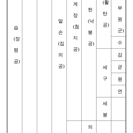
(활
계
부
헌
탄
장
원
말
(낙
공)
(첨
습
군)
손
봉
지
(장
수
(집
공)
공)
령
의
감
공)
공)
균
세
구
원
연
세
봉
의