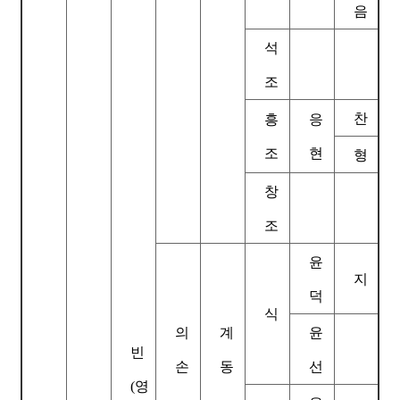
음
석
조
찬
흥
응
조
현
형
창
조
윤
지
덕
식
의
계
윤
빈
손
동
선
(영