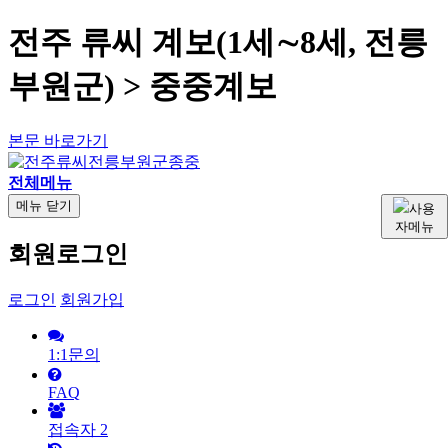
전주 류씨 계보(1세∼8세, 전릉
부원군) > 중중계보
본문 바로가기
전체메뉴
메뉴
닫기
사용
자메뉴
회원로그인
로그인
회원가입
1:1문의
FAQ
접속자
2