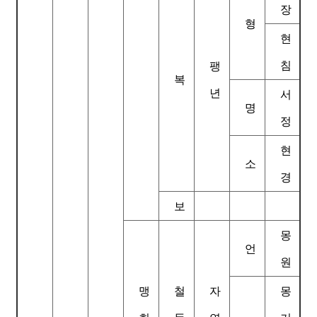
장
형
현
침
팽
복
년
서
명
정
현
소
경
보
몽
언
원
맹
철
자
몽