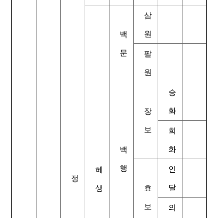
삼
원
백
문
팔
원
승
화
장
보
희
화
백
행
인
혜
정
달
생
효
보
의