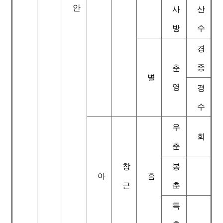
안
사
산
방
수
경
종
춘
별
영
경
수
우
회
춘
창
봉
아
흠
근
춘
득