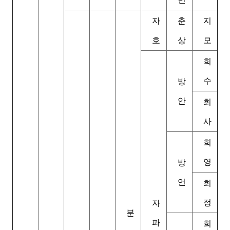
자
춘
지
호
상
모
희
수
방
안
희
사
희
영
방
언
희
정
자
분
파
희