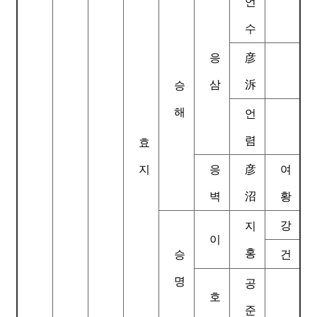
언
수
응
彦
삼
泝
승
해
언
렴
효
지
응
彦
여
벽
沼
황
강
지
이
홍
승
건
명
공
호
준