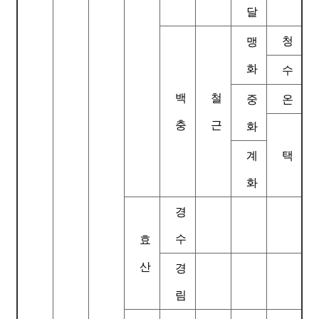
달
청
맹
화
수
백
철
중
온
충
근
화
계
택
화
경
수
효
산
경
림