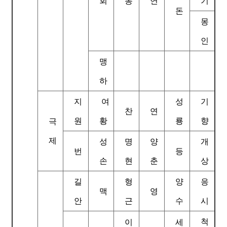
회
동
연
기
돈
몽
인
맹
하
지
여
성
기
찬
연
원
황
룡
향
극
제
성
명
양
개
번
등
손
현
춘
상
길
형
양
응
맥
영
안
근
수
시
척
이
세