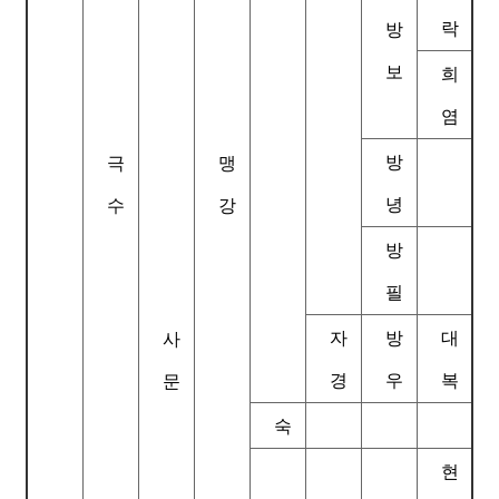
락
방
보
희
염
방
극
맹
녕
수
강
방
필
자
방
대
사
경
우
복
문
숙
현