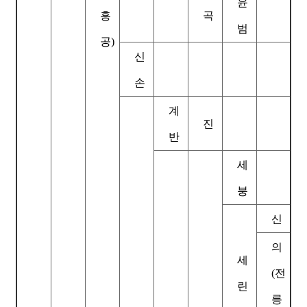
윤
흥
곡
범
공)
신
손
계
진
반
세
붕
신
의
세
(전
린
릉