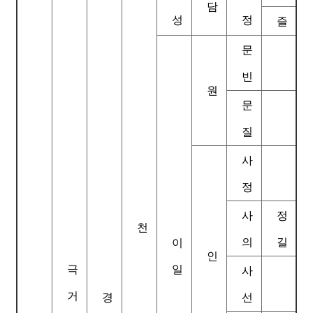
담
성
정
즐
문
빈
원
문
질
사
정
사
정
천
의
길
이
인
극
일
사
거
경
선