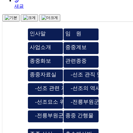
새글
인사말
임 원
사업소개
중중계보
종중화보
관련종중
종중자료실
-선조 관직 및 품계 관련 
-선조 관련 자료
-선조의 역사적 기록
-선조묘소 위치도
-전릉부원군 시향 홀기
-전릉부원군 시향 축문
종중 간행물