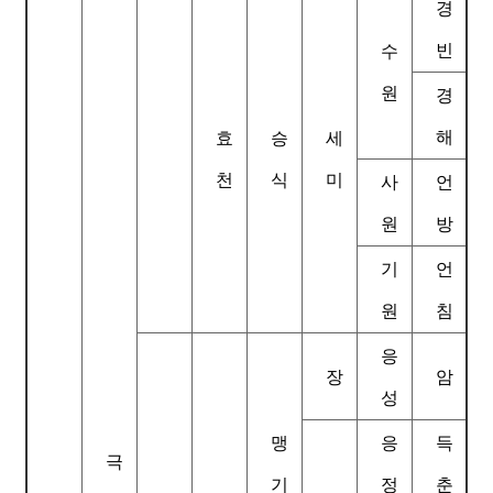
경
빈
수
원
경
해
효
승
세
천
식
미
사
언
원
방
기
언
원
침
응
장
암
성
맹
응
득
극
기
정
춘