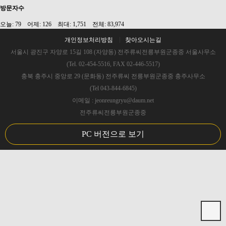
방문자수
오늘: 79 어제: 126 최대: 1,751 전체: 83,974
개인정보처리방침
찾아오시는길
서울시 광진구 자양로 15길 108 (자양동) 전주류씨전릉부원군종중 서울사무소
(Tel. 02-454-5516, FAX 02-446-5517)
충북 충주시 중앙로 29 (문화동) 전주류씨 전릉부원군종중 충주사무소
(Tel 043-844-6845)
이메일 : jeonreungryu@daum.net
전주류씨전릉부원군종중
PC 버전으로 보기