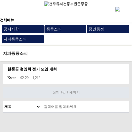
전체메뉴
공지사항
종중소식
종인동정
지파종중소식
지파종중소식
현풍공 현양회 정기 모임 개최
Kwan
02-20
1,212
전체 1건
1 페이지