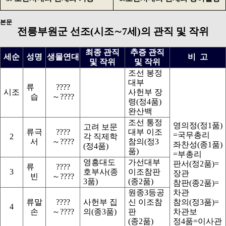
본문
전릉부원군 선조(시조∼7세)의 관직 및 작위
최종 관직
추증 관직
세순
성명
생몰연대
비 고
및 작위
및 작위
조선 봉정
대부
류
????
시조
사헌부 장
습
～????
령(정4품)
완산백
조선 통정
영의정(정1품)
고려 보문
류극
????
대부 이조
=국무총리
2
각 직제학
서
～????
참의(정3
좌찬성(종1품)
(정4품)
품)
=부총리
영흥대도
가선대부
판서(정2품)=
류
????
3
호부사(종
이조참판
장관
빈
～????
3품)
(종2품)
참판(종2품)=
원종3등공
차관
류말
????
사헌부 집
신 이조참
참의(정3품)=
4
손
～????
의(종3품)
판
차관보
(종2품)
정4품=이사관