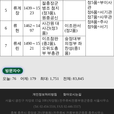
정5품=부이사
절충장군
관
류계
1439～15
병조 첨지
5
정6품=서기관
장
23
(정3품),
정7품=사무관
원종공신
정8품=주사
사간원 대
류
1462～14
이조판서
정9품=서기
6
사간(정3
헌
97
(정2품)
품)
이조참판
숭정대부
류세
1490～15
(종2품),
의정부 좌
7
린
21
오위도총
찬성(종1
부 부총관
품)
방문자수
오늘: 76 어제: 179 최대: 1,751 전체: 83,845
개인정보처리방침
찾아오시는길
서울시 광진구 자양로 15길 108 (자양동) 전주류씨전릉부원군종중 서울사무소
(Tel. 02-454-5516, FAX 02-446-5517)
충북 충주시 중앙로 29 (문화동) 전주류씨 전릉부원군종중 충주사무소