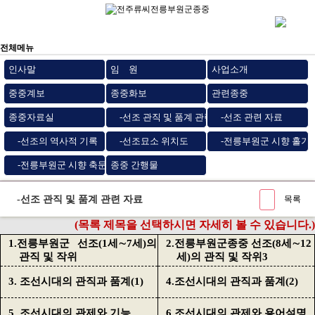
전체메뉴
인사말
임 원
사업소개
중중계보
종중화보
관련종중
종중자료실
-선조 관직 및 품계 관련 자료
-선조 관련 자료
-선조의 역사적 기록
-선조묘소 위치도
-전릉부원군 시향 홀기
-전릉부원군 시향 축문
종중 간행물
-선조 관직 및 품계 관련 자료
목록
(목록 제목을 선택하시면 자세히 볼 수 있습니다.)
1.
전릉부원군 선조(1세∼7세)의
2.
전릉부원군종중 선조(8세∼12
관직 및 작위
세)의 관직 및 작위3
3.
조선시대의 관직과 품계(1)
4.
조선시대의 관직과 품계(2)
5.
조선시대의 관제와 기능
6.
조선시대의 관제와 용어설명